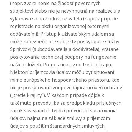
(napr. zverejnenie na žiadosť poverených
subjektov) alebo nie je nevyhnutná na realizáciu a
vykonáva sa na žiadosť užívateľa (napr. v prípade
registrácie na akciu organizovanej externými
dodávateľmi). Prístup k užívateľským údajom sa
môže zabezpečiť pre subjekty poskytujúce služby
Správcovi (subdodávatelia a dodávatelia), vrátane
poskytovania technickej podpory na fungovanie
našich služieb. Prenos údajov do tretích krajín.
Niektorí príjemcovia údajov môžu byť situovaní
mimo európskeho hospodárskeho priestoru, kde
nie je poskytovaná zodpovedajúca úroveň ochrany
(„tretie krajiny“). V každom prípade dôjde k
takémuto prevodu iba za predpokladu príslušných
záruk súvisiacich s týmto prevodom spracovania
údajov, najmä na základe zmluvy s príjemcom
údajov s použitím štandardných zmluvných