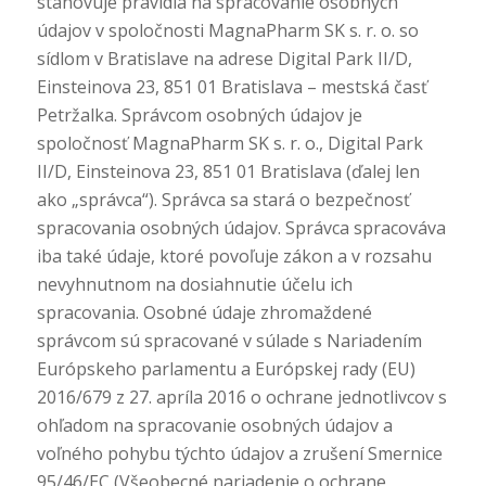
stanovuje pravidlá na spracovanie osobných
údajov v spoločnosti MagnaPharm SK s. r. o. so
sídlom v Bratislave na adrese Digital Park II/D,
Einsteinova 23, 851 01 Bratislava – mestská časť
Petržalka. Správcom osobných údajov je
spoločnosť MagnaPharm SK s. r. o., Digital Park
II/D, Einsteinova 23, 851 01 Bratislava (ďalej len
ako „správca“). Správca sa stará o bezpečnosť
spracovania osobných údajov. Správca spracováva
iba také údaje, ktoré povoľuje zákon a v rozsahu
nevyhnutnom na dosiahnutie účelu ich
spracovania. Osobné údaje zhromaždené
správcom sú spracované v súlade s Nariadením
Európskeho parlamentu a Európskej rady (EU)
2016/679 z 27. apríla 2016 o ochrane jednotlivcov s
ohľadom na spracovanie osobných údajov a
voľného pohybu týchto údajov a zrušení Smernice
95/46/EC (Všeobecné nariadenie o ochrane