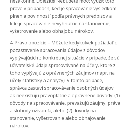
nezákonne. Dôležité! Nebudete môcť využiť toto
právo v prípadoch, keď je spracovanie výsledkom
plnenia povinností podľa právnych predpisov a
kde je spracovanie nevyhnutné na stanovenie,
vyšetrovanie alebo obhajobu nárokov.
4. Právo opozície – Môžete kedykoľvek požiadať o
pozastavenie spracovania údajov z dôvodov
vyplývajúcich z konkrétnej situácie v prípade, že sú
užívateľské údaje spracovávané na účely, ktoré z
toho vyplývajú z oprávnených záujmov (napr. na
účely štatistiky a analýzy). V tomto prípade,
správca zastaví spracovávanie osobných údajov,
ak neexistujú právoplatné a oprávnené dôvody: (1)
dôvody na spracovávanie, prevažujú záujmy, práva
a slobody užívateľa; alebo (2) dôvody na
stanovenie, vyšetrovanie alebo obhajovanie
nárokov.