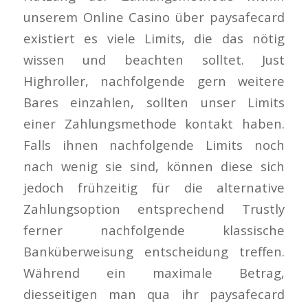
unserem Online Casino über paysafecard
existiert es viele Limits, die das nötig
wissen und beachten solltet. Just
Highroller, nachfolgende gern weitere
Bares einzahlen, sollten unser Limits
einer Zahlungsmethode kontakt haben.
Falls ihnen nachfolgende Limits noch
nach wenig sie sind, können diese sich
jedoch frühzeitig für die alternative
Zahlungsoption entsprechend Trustly
ferner nachfolgende klassische
Banküberweisung entscheidung treffen.
Während ein maximale Betrag,
diesseitigen man qua ihr paysafecard