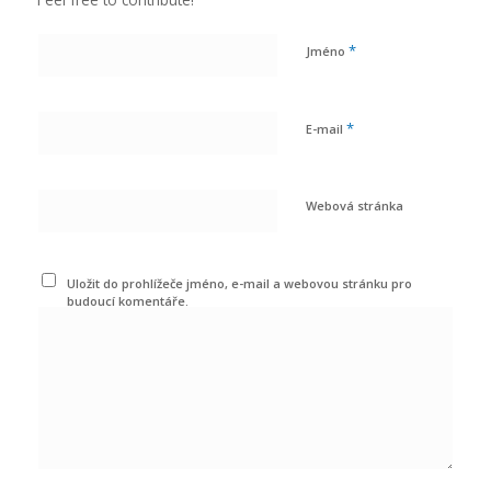
*
Jméno
*
E-mail
Webová stránka
Uložit do prohlížeče jméno, e-mail a webovou stránku pro
budoucí komentáře.