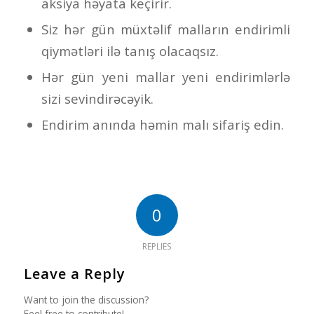
aksiya həyata keçirir.
Siz hər gün müxtəlif malların endirimli
qiymətləri ilə tanış olacaqsız.
Hər gün yeni mallar yeni endirimlərlə
sizi sevindirəcəyik.
Endirim anında həmin malı sifariş edin.
0
REPLIES
Leave a Reply
Want to join the discussion?
Feel free to contribute!