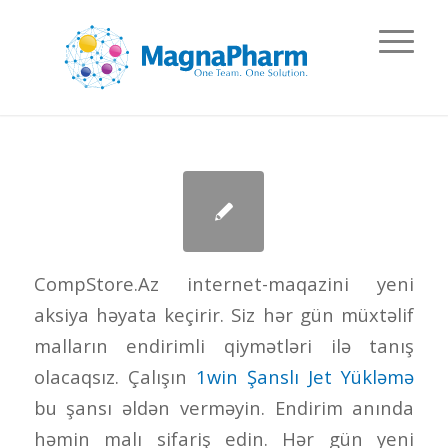
CompStore.Az internet-maqazini yeni
aksiya həyata keçirir. Siz hər gün müxtəlif
malların endirimli qiymətləri ilə tanış
olacaqsız. Çalışın
1win Şanslı Jet Yükləmə
bu şansı əldən verməyin. Endirim anında
həmin malı sifariş edin. Hər gün yeni